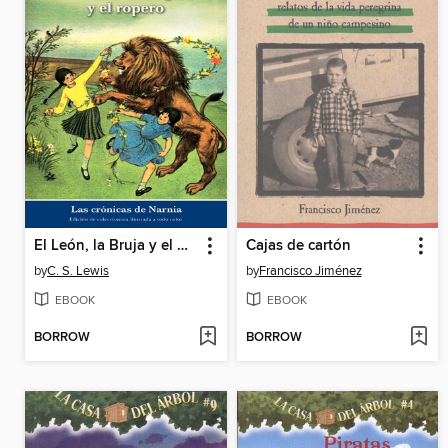
El León, la Bruja y el Ropero
Cajas de cartón
by
C. S. Lewis
by
Francisco Jiménez
EBOOK
EBOOK
BORROW
BORROW