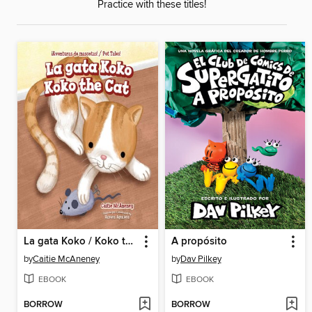
Practice with these titles!
La gata Koko / Koko the Cat
A propósito
by
Caitie McAneney
by
Dav Pilkey
EBOOK
EBOOK
BORROW
BORROW