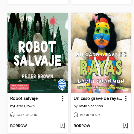
Robot salvaje
Un caso grave de rayas (A Bad Case of Stripes)
by
Peter Brown
by
David Shannon
AUDIOBOOK
AUDIOBOOK
BORROW
BORROW