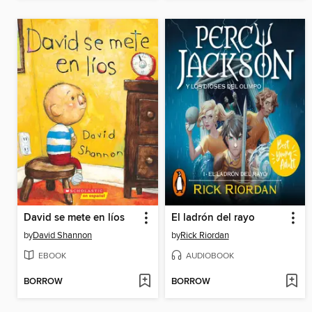
David se mete en líos
El ladrón del rayo
by
David Shannon
by
Rick Riordan
EBOOK
AUDIOBOOK
BORROW
BORROW