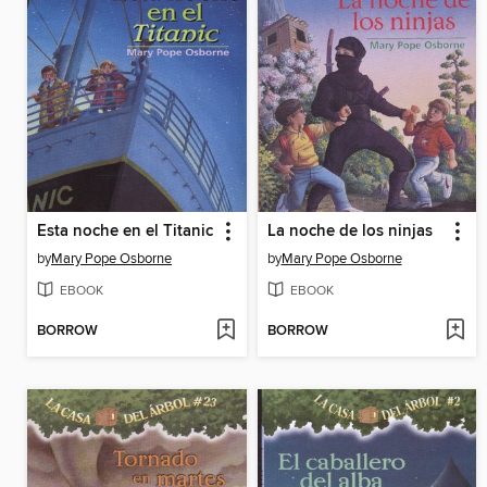
Esta noche en el Titanic
La noche de los ninjas
by
Mary Pope Osborne
by
Mary Pope Osborne
EBOOK
EBOOK
BORROW
BORROW