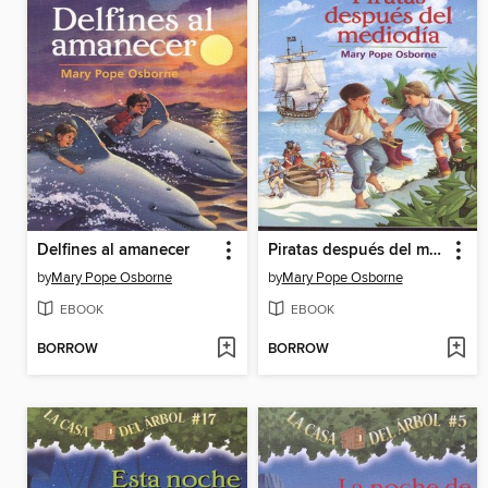
Delfines al amanecer
Piratas después del mediodía
by
Mary Pope Osborne
by
Mary Pope Osborne
EBOOK
EBOOK
BORROW
BORROW