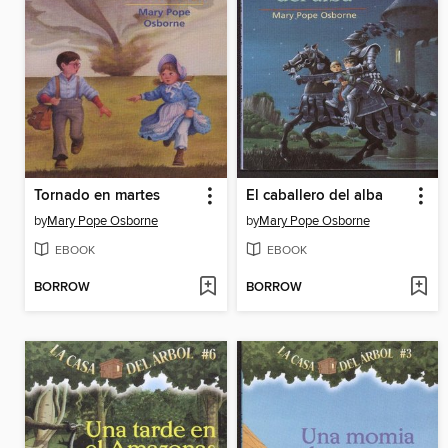
Tornado en martes
El caballero del alba
by
Mary Pope Osborne
by
Mary Pope Osborne
EBOOK
EBOOK
BORROW
BORROW