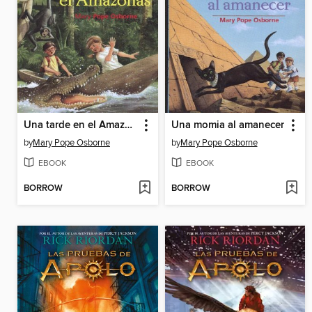
Una tarde en el Amazonas
Una momia al amanecer
by
Mary Pope Osborne
by
Mary Pope Osborne
EBOOK
EBOOK
BORROW
BORROW