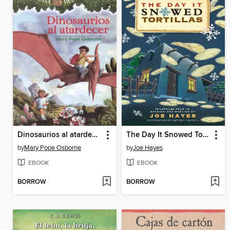
Dinosaurios al atardecer
The Day It Snowed Tortillas / El día que nevó tortilla
by
Mary Pope Osborne
by
Joe Hayes
EBOOK
EBOOK
BORROW
BORROW