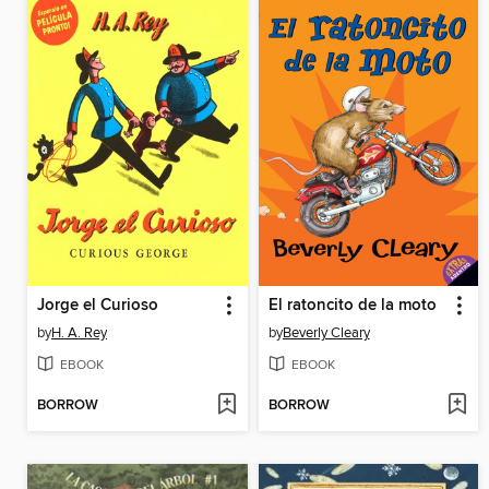
Jorge el Curioso
El ratoncito de la moto
by
H. A. Rey
by
Beverly Cleary
EBOOK
EBOOK
BORROW
BORROW