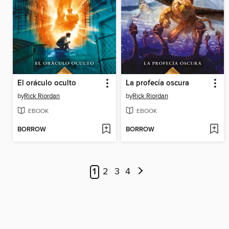
El oráculo oculto
La profecía oscura
by
Rick Riordan
by
Rick Riordan
EBOOK
EBOOK
BORROW
BORROW
1
2
3
4