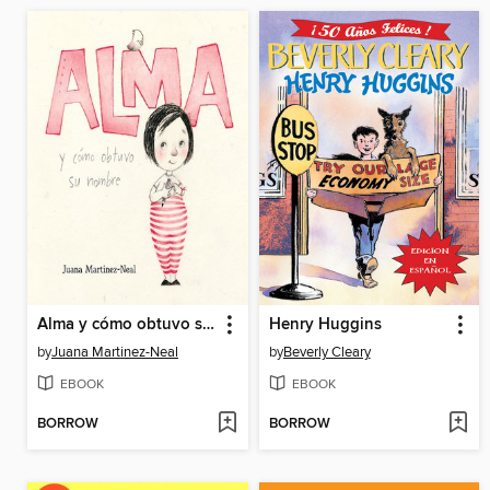
Alma y cómo obtuvo su nombre
Henry Huggins
by
Juana Martinez-Neal
by
Beverly Cleary
EBOOK
EBOOK
BORROW
BORROW